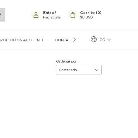
Entra
/
Carrito
(
0
)
Regístrate
$0 USD
CO
PROTECCIÓN AL CLIENTE
CONTACTO
BLOG
Ordenar por