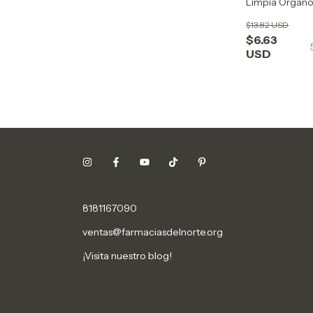
Limpia Organos
$13.82 USD
$6.63
USD
8181167090
ventas@farmaciasdelnorte.org
¡Visita nuestro blog!