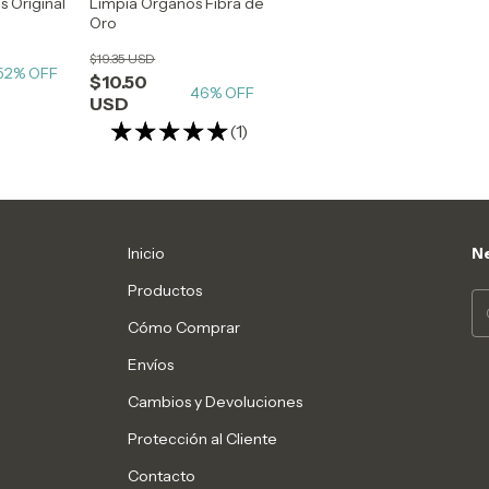
 Original
Limpia Organos Fibra de
Oro
$19.35 USD
52
% OFF
$10.50
46
% OFF
USD
(1)
Inicio
Ne
Productos
Cómo Comprar
Envíos
Cambios y Devoluciones
Protección al Cliente
Contacto