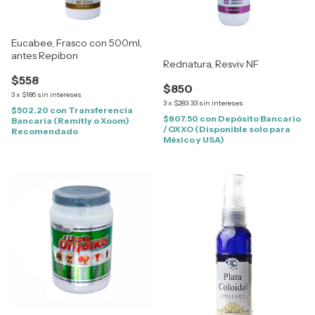
Eucabee, Frasco con 500ml,
antes Repibon
Rednatura, Resviv NF
$558
$850
3
x
$186
sin intereses
3
x
$283.33
sin intereses
$502.20
con
Transferencia
$807.50
con
Depósito Bancario
Bancaria (Remitly o Xoom)
/ OXXO (Disponible solo para
Recomendado
México y USA)