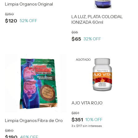
Limpia Organos Original
$250
LA LUZ, PLATA COLOIDAL
$120
52
% OFF
IONIZADA 60ml
$95
$65
32
% OFF
AGOTADO
AJO VITA ROJO
$391
$351
10
% OFF
Limpia Organos Fibra de Oro
3
x
$117
sin intereses
$350
$190
46
% OFF