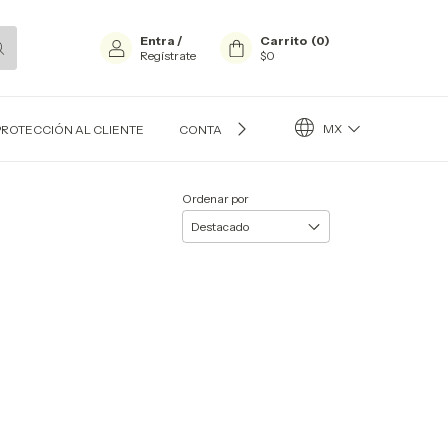
Entra
/
Carrito
(
0
)
Regístrate
$0
MX
PROTECCIÓN AL CLIENTE
CONTACTO
BLOG
Ordenar por