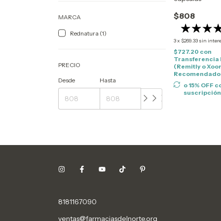
$808
MARCA
Rednatura (1)
3
x
$269.33
sin inter
$727.20
con
Transferencia
PRECIO
(Remitly o Xoo
Recomendado
Desde
Hasta
o 15% OFF
c
suscripció
8181167090
ventas@farmaciasdelnorte.org