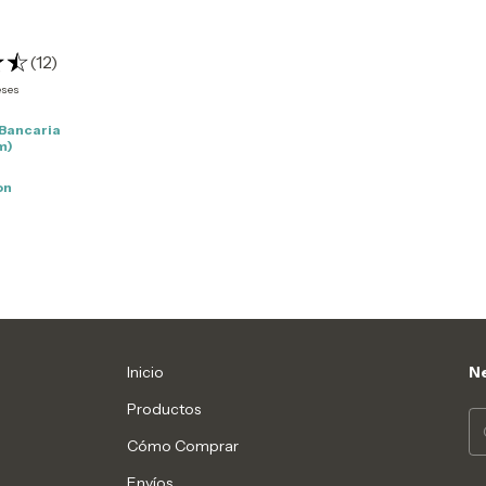
(12)
eses
 Bancaria
m)
on
n
Inicio
Ne
Productos
Cómo Comprar
Envíos