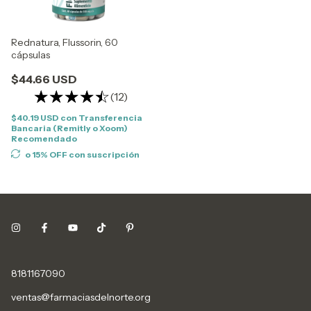
Rednatura, Flussorin, 60
cápsulas
$44.66 USD
(12)
$40.19 USD
con
Transferencia
Bancaria (Remitly o Xoom)
Recomendado
o 15% OFF
con suscripción
8181167090
ventas@farmaciasdelnorte.org