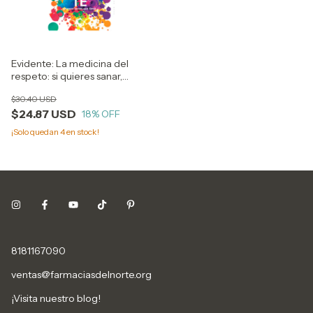
Evidente: La medicina del
respeto: si quieres sanar,
primero tienes que Amar
$30.40 USD
$24.87 USD
18
% OFF
¡Solo quedan
4
en stock!
8181167090
ventas@farmaciasdelnorte.org
¡Visita nuestro blog!