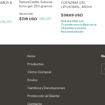
NaturaCastle, Sukunai
AMIDA &
COENZIMA Q10
Kiros gel, 250 gramos
LIPOSOMAL, 480ml
$8.29 USD
$38.69 USD
$7.19 USD
13
% OFF
$34.82 USD
con
10
% OFF
Transferencia Bancaria
(Remitly o Xoom)
Recomendado
Inicio
Ne
Productos
Cómo Comprar
Envíos
Cambios y Devoluciones
Protección al Cliente
Contacto