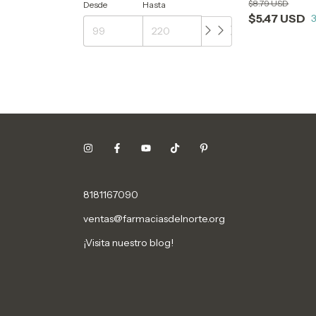
$8.79 USD
Desde
Hasta
$5.47 USD
8181167090
ventas@farmaciasdelnorte.org
¡Visita nuestro blog!