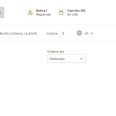
Entra
/
Carrito
(
0
)
Regístrate
$0 USD
VE
PROTECCIÓN AL CLIENTE
CONTACTO
BLOG
Ordenar por