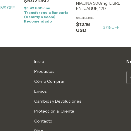
$6.02 USD
NIACINA 500mg, LIBRE
38
% OFF
ENJUAGUE, 120
$5.42 USD
con
Transferencia Bancaria
CÁPSULAS
(Remitly o Xoom)
$19.35 USD
Recomendado
$12.16
37
% OFF
USD
Inicio
Ne
Productos
Cómo Comprar
Envíos
Cambios y Devoluciones
Protección al Cliente
Contacto
Blog