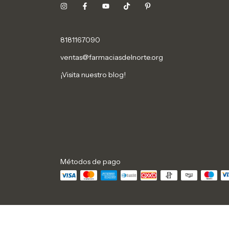
8181167090
ventas@farmaciasdelnorte.org
¡Visita nuestro blog!
Métodos de pago