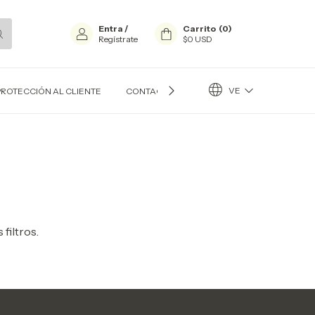
Entra
/
Carrito
(
0
)
Regístrate
$0 USD
VE
PROTECCIÓN AL CLIENTE
CONTACTO
BLOG
filtros.