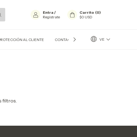
Entra
/
Carrito
(
0
)
Regístrate
$0 USD
VE
PROTECCIÓN AL CLIENTE
CONTACTO
BLOG
filtros.