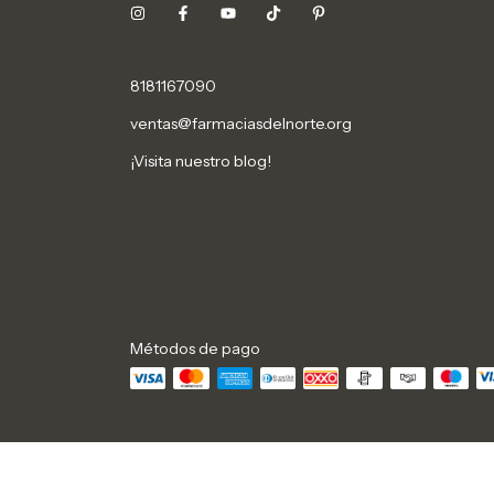
8181167090
ventas@farmaciasdelnorte.org
¡Visita nuestro blog!
Métodos de pago