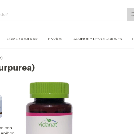
CÓMO COMPRAR
ENVÍOS
CAMBIOS Y DEVOLUCIONES
a)
urpurea)
co con
Repibon