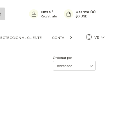
Entra
/
Carrito
(
0
)
Regístrate
$0 USD
VE
PROTECCIÓN AL CLIENTE
CONTACTO
BLOG
Ordenar por