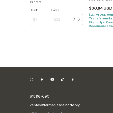
PRECIO
$30.84 USD
Desde
Hasta
$27.76 USD
co
Transferencia
(Remitly o Xoo
Recomendado
8181167090
ventas@farmaciasdelnorte.org