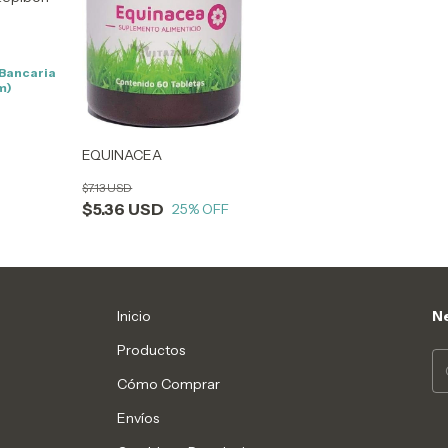
n
 Bancaria
m)
EQUINACEA
$7.13 USD
$5.36 USD
25
% OFF
Inicio
Ne
Productos
Cómo Comprar
Envíos