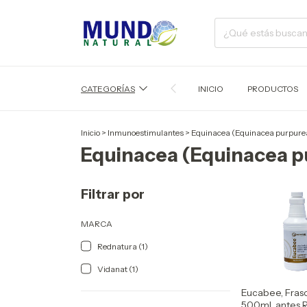
CATEGORÍAS
INICIO
PRODUCTOS
Inicio
>
Inmunoestimulantes
>
Equinacea (Equinacea purpure
Equinacea (Equinacea p
Filtrar por
MARCA
Rednatura (1)
Vidanat (1)
Eucabee, Fras
500ml, antes 