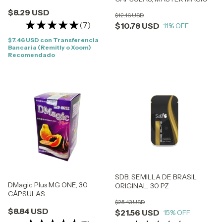
$8.29 USD
$12.16 USD
(7)
$10.78 USD
11
% OFF
$7.46 USD
con
Transferencia
Bancaria (Remitly o Xoom)
Recomendado
SDB, SEMILLA DE BRASIL
DMagic Plus MG ONE, 30
ORIGINAL, 30 PZ
CÁPSULAS
$25.43 USD
$8.84 USD
$21.56 USD
15
% OFF