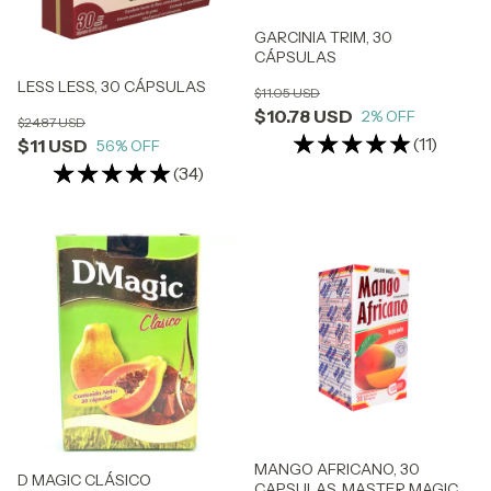
GARCINIA TRIM, 30
CÁPSULAS
LESS LESS, 30 CÁPSULAS
$11.05 USD
$10.78 USD
2
% OFF
$24.87 USD
(11)
$11 USD
56
% OFF
(34)
MANGO AFRICANO, 30
D MAGIC CLÁSICO
CAPSULAS, MASTER MAGIC