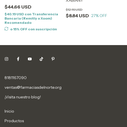
XABIANY
$44.66 USD
$12.16 USD
$40.19 USD
con
Transferencia
$8.84 USD
27
% OFF
Bancaria (Remitly o Xoom)
Recomendado
o 15% OFF
con suscripción
8181167090
ventas@farmaciasdelnorte.org
¡Visita nuestro blog!
Inicio
Productos