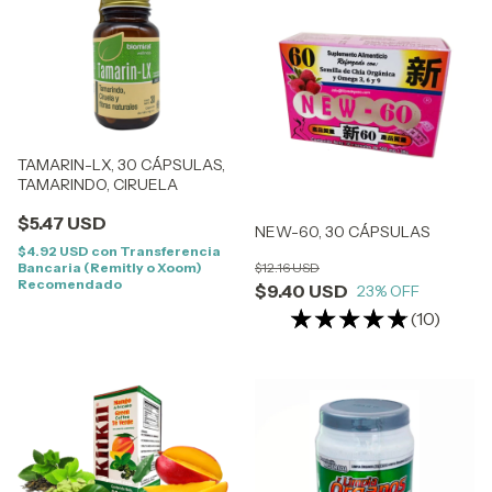
TAMARIN-LX, 30 CÁPSULAS,
TAMARINDO, CIRUELA
$5.47 USD
NEW-60, 30 CÁPSULAS
$4.92 USD
con
Transferencia
Bancaria (Remitly o Xoom)
$12.16 USD
Recomendado
$9.40 USD
23
% OFF
(10)