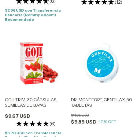
(8)
(12)
$7.96 USD
con
Transferencia
Bancaria (Remitly o Xoom)
Recomendado
GOJI TRIM, 30 CÁPSULAS,
DR. MONTFORT, GENTILAX, 50
SEMILLAS DE BAYAS
TABLETAS
$9.67 USD
$11.05 USD
$9.89 USD
10
% OFF
(6)
$8.70 USD
con
Transferencia