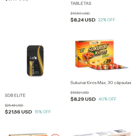
TABLETAS
$10.50 USD
$8.24 USD
22
% OFF
Sukunai Kiros Max, 30 cápsulas
$13.82 USD
SDB ELITE
$8.29 USD
40
% OFF
$25.43 USD
$21.56 USD
15
% OFF