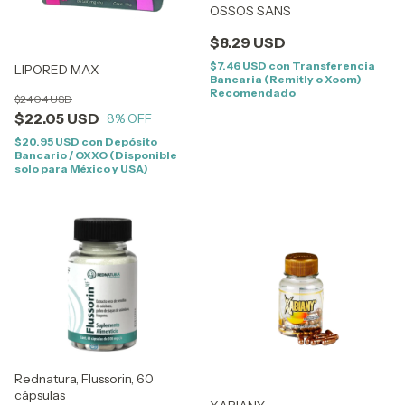
OSSOS SANS
$8.29 USD
$7.46 USD
con
Transferencia
LIPORED MAX
Bancaria (Remitly o Xoom)
Recomendado
$24.04 USD
$22.05 USD
8
% OFF
$20.95 USD
con
Depósito
Bancario / OXXO (Disponible
solo para México y USA)
Rednatura, Flussorin, 60
cápsulas