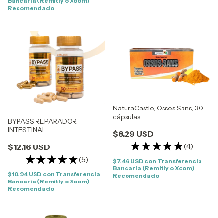
Bancaria (Remitly o Xoom)
Recomendado
NaturaCastle, Ossos Sans, 30
cápsulas
BYPASS REPARADOR
INTESTINAL
$8.29 USD
(4)
$12.16 USD
(5)
$7.46 USD
con
Transferencia
Bancaria (Remitly o Xoom)
$10.94 USD
con
Transferencia
Recomendado
Bancaria (Remitly o Xoom)
Recomendado