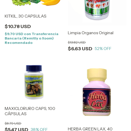
KITKIL, 30 CAPSULAS
$10.78 USD
Limpia Organos Original
$9.70 USD
con
Transferencia
Bancaria (Remitly o Xoom)
$13.82 USD
Recomendado
$6.63 USD
52
% OFF
MAXICLORURO CAPS, 100
CÁPSULAS
$8.79 USD
HERBA GREEN LAX, 40
$5.47 USD
38
% OFF