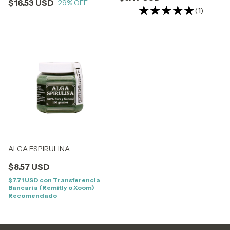
$16.53 USD
29
% OFF
(1)
ALGA ESPIRULINA
$8.57 USD
$7.71 USD
con
Transferencia
Bancaria (Remitly o Xoom)
Recomendado