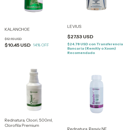
LEVIUS
KALANCHOE
$27.53 USD
$12.16 USD
$24.78 USD
con
Transferencia
$10.45 USD
14
% OFF
Bancaria (Remitly o Xoom)
Recomendado
Rednatura, Cloori, 500ml,
Clorofila Premium
Rednatura, Resviv NF