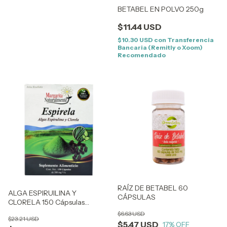
BETABEL EN POLVO 250g
$11.44 USD
$10.30 USD
con
Transferencia
Bancaria (Remitly o Xoom)
Recomendado
RAÍZ DE BETABEL 60
ALGA ESPIRUILINA Y
CÁPSULAS
CLORELA 150 Cápsulas
Espirela
$6.63 USD
$23.21 USD
$5.47 USD
17
% OFF