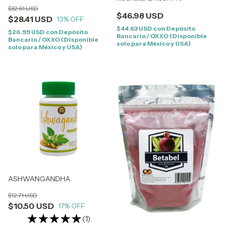
$32.61 USD
$46.98 USD
$28.41 USD
13
% OFF
$44.63 USD
con
Depósito
$26.99 USD
con
Depósito
Bancario / OXXO (Disponible
Bancario / OXXO (Disponible
solo para México y USA)
solo para México y USA)
ASHWANGANDHA
$12.71 USD
$10.50 USD
17
% OFF
(1)