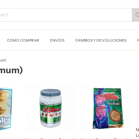
CÓMO COMPRAR
ENVÍOS
CAMBIOS Y DEVOLUCIONES
mum)
simum)
N
L