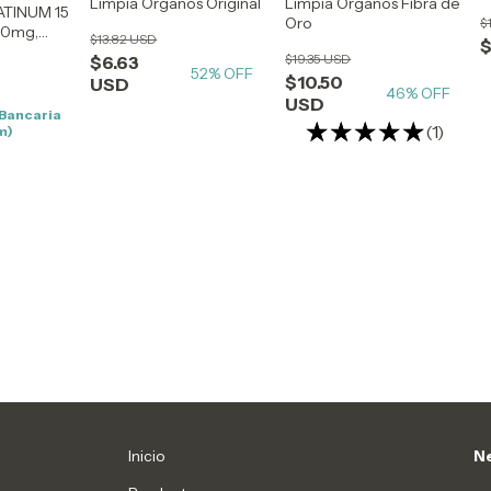
Limpia Organos Original
Limpia Organos Fibra de
TINUM 15
Oro
$
00mg,
$13.82 USD
$
MASTER
$19.35 USD
$6.63
52
% OFF
$10.50
USD
46
% OFF
USD
 Bancaria
(1)
m)
Inicio
Ne