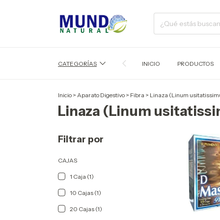
CATEGORÍAS
INICIO
PRODUCTOS
Inicio
>
Aparato Digestivo
>
Fibra
>
Linaza (Linum usitatissi
Linaza (Linum usitatis
Filtrar por
CAJAS
1 Caja (1)
10 Cajas (1)
20 Cajas (1)