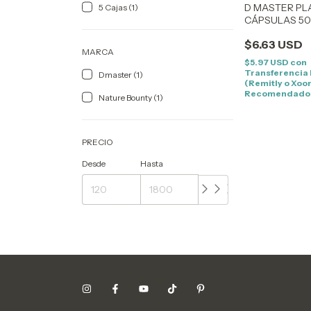
D MASTER PLA
5 Cajas (1)
CÁPSULAS 5
ANTES DIET 
$6.63 USD
PLATINUM
MARCA
$5.97 USD
con
Transferencia
Dmaster (1)
(Remitly o Xoo
Recomendado
Nature Bounty (1)
PRECIO
Desde
Hasta