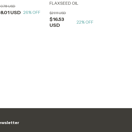
FLAXSEED OIL
10.78 USD
8.01 USD
26
% OFF
$21.11 USD
$16.53
22
% OFF
USD
wsletter