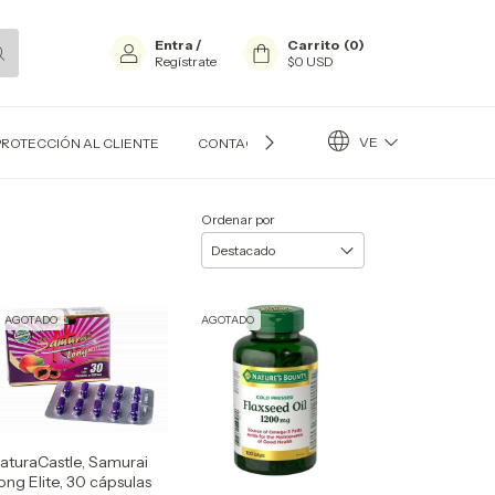
Entra
/
Carrito
(
0
)
Regístrate
$0 USD
VE
PROTECCIÓN AL CLIENTE
CONTACTO
BLOG
Ordenar por
AGOTADO
AGOTADO
aturaCastle, Samurai
ong Elite, 30 cápsulas