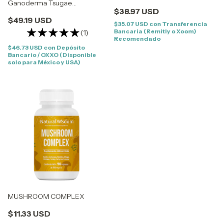
Ganoderma Tsugae
$38.97 USD
REDNATURA
$49.19 USD
$35.07 USD
con
Transferencia
(1)
Bancaria (Remitly o Xoom)
Recomendado
$46.73 USD
con
Depósito
Bancario / OXXO (Disponible
solo para México y USA)
MUSHROOM COMPLEX
$11.33 USD