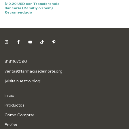
$10.20 USD
con
Transferencia
Bancaria (Remitly o Xoom)
Recomendado
8181167090
ventas@farmaciasdelnorte.org
¡Visita nuestro blog!
Inicio
Productos
Cómo Comprar
Envíos