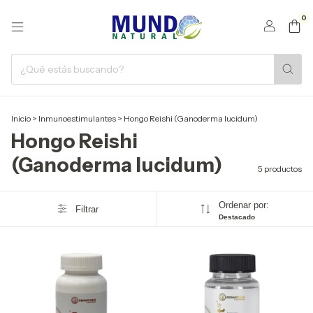
0
Inicio
>
Inmunoestimulantes
>
Hongo Reishi (Ganoderma lucidum)
Hongo Reishi
(Ganoderma lucidum)
5 productos
Ordenar por:
Filtrar
Destacado