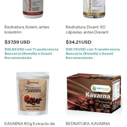
Rednatura, Kolem, antes
Rednatura, Divant, 60
kolestrim
cápsulas, antes Diavant
$37.59 USD
$34.21 USD
$33.83 USD
con
Transferencia
$30.79 USD
con
Transferencia
Bancaria (Remitly o Xoom)
Bancaria (Remitly o Xoom)
Recomendado
Recomendado
KAVARNA 80g Extracto de
REDNATURA, KAVARNA