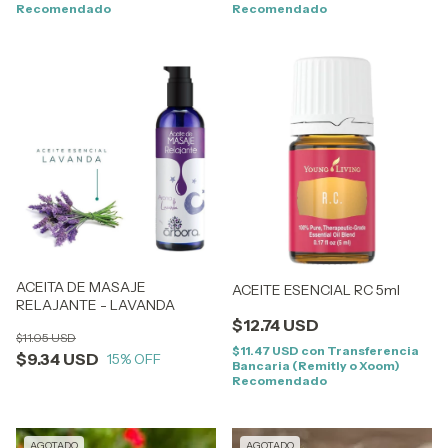
Recomendado
Recomendado
ACEITA DE MASAJE
ACEITE ESENCIAL RC 5ml
RELAJANTE - LAVANDA
$12.74 USD
$11.05 USD
$11.47 USD
con
Transferencia
$9.34 USD
15
% OFF
Bancaria (Remitly o Xoom)
Recomendado
AGOTADO
AGOTADO