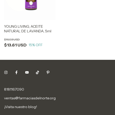
YOUNG LIVING, ACEITE
NATURAL DE LAVANDA, 5ml
$16.03 USD
$13.61 USD
15
% OFF
8181167090
ventas@farmaciasdelnorte.org
¡Visita nuestro blog!