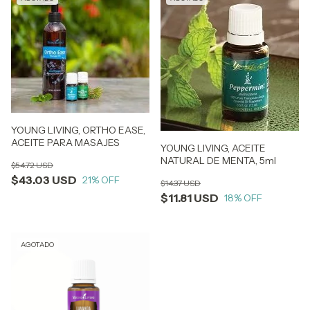
YOUNG LIVING, ORTHO EASE,
ACEITE PARA MASAJES
YOUNG LIVING, ACEITE
NATURAL DE MENTA, 5ml
$54.72 USD
$43.03 USD
21
% OFF
$14.37 USD
$11.81 USD
18
% OFF
AGOTADO