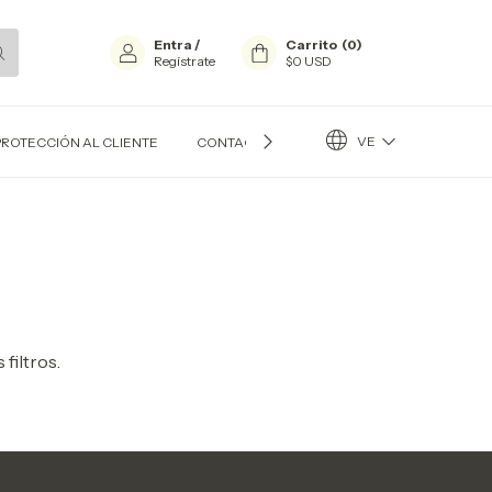
Entra
/
Carrito
(
0
)
Regístrate
$0 USD
VE
PROTECCIÓN AL CLIENTE
CONTACTO
BLOG
filtros.