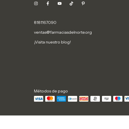
8181167090
ventas@farmaciasdelnorte.org
¡Visita nuestro blog!
Métodos de pago