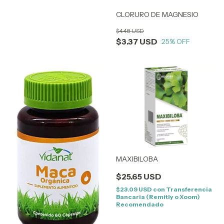
CLORURO DE MAGNESIO
$4.48 USD
$3.37 USD
25
% OFF
MAXIBILOBA
$25.65 USD
$23.09 USD
con
Transferencia
Bancaria (Remitly o Xoom)
Recomendado