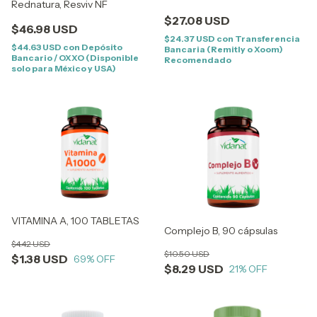
Rednatura, Resviv NF
$27.08 USD
$46.98 USD
$24.37 USD
con
Transferencia
$44.63 USD
con
Depósito
Bancaria (Remitly o Xoom)
Bancario / OXXO (Disponible
Recomendado
solo para México y USA)
VITAMINA A, 100 TABLETAS
Complejo B, 90 cápsulas
$4.42 USD
$10.50 USD
$1.38 USD
69
% OFF
$8.29 USD
21
% OFF