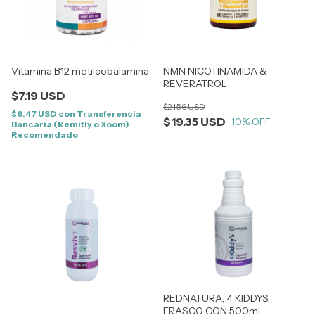
Vitamina B12 metilcobalamina
NMN NICOTINAMIDA &
REVERATROL
$7.19 USD
$21.56 USD
$6.47 USD
con
Transferencia
$19.35 USD
10
% OFF
Bancaria (Remitly o Xoom)
Recomendado
REDNATURA, 4 KIDDYS,
FRASCO CON 500ml