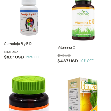
Complejo B y B12
Vitamina C
$11.33 USD
$5.42 USD
$8.01 USD
29
% OFF
$4.37 USD
19
% OFF