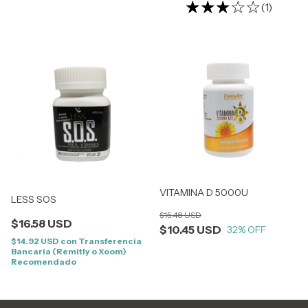
(1)
VITAMINA D 5000U
LESS SOS
$15.48 USD
$16.58 USD
$10.45 USD
32
% OFF
$14.92 USD
con
Transferencia
Bancaria (Remitly o Xoom)
Recomendado