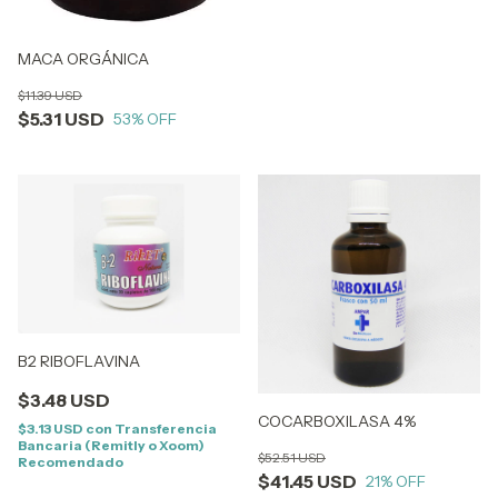
MACA ORGÁNICA
$11.39 USD
$5.31 USD
53
% OFF
B2 RIBOFLAVINA
$3.48 USD
COCARBOXILASA 4%
$3.13 USD
con
Transferencia
Bancaria (Remitly o Xoom)
$52.51 USD
Recomendado
$41.45 USD
21
% OFF