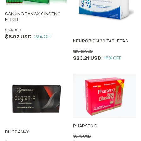
SANJING PANAX GINSENG
ELIXIR
$7.74 USD
$6.02 USD
22
% OFF
NEUROBION 30 TABLETAS
$28.19 USD
$23.21 USD
18
% OFF
PHARSENG
DUGRAN-X
$8.79 USD