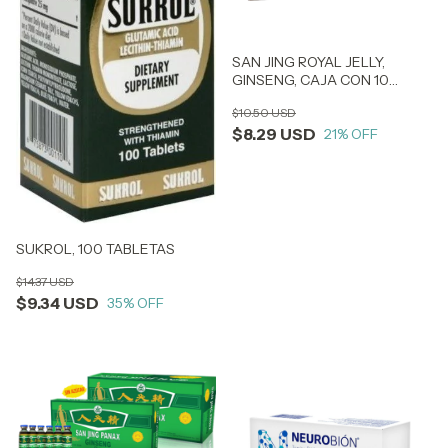
SAN JING ROYAL JELLY,
GINSENG, CAJA CON 10
FRASCOS
$10.50 USD
$8.29 USD
21
% OFF
SUKROL, 100 TABLETAS
$14.37 USD
$9.34 USD
35
% OFF