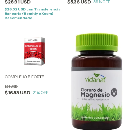
$5.36 USD
$28.91 USD
39
% OFF
$26.02 USD
con
Transferencia
Bancaria (Remitly o Xoom)
Recomendado
COMPLEJO B FORTE
$21 USD
$16.53 USD
21
% OFF