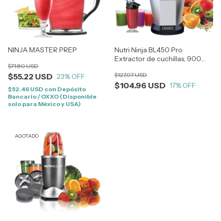
NINJA MASTER PREP
Nutri Ninja BL450 Pro
Extractor de cuchillas, 900
$71.80 USD
Watts
$127.07 USD
$55.22 USD
23
% OFF
$104.96 USD
17
% OFF
$52.46 USD
con
Depósito
Bancario / OXXO (Disponible
solo para México y USA)
AGOTADO