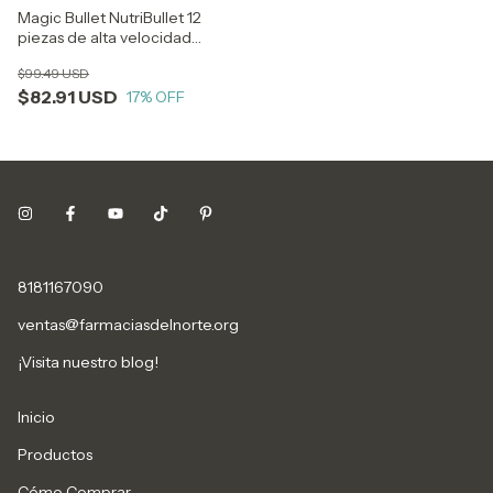
Magic Bullet NutriBullet 12
piezas de alta velocidad
Blender / 600 Watts
$99.49 USD
$82.91 USD
17
% OFF
8181167090
ventas@farmaciasdelnorte.org
¡Visita nuestro blog!
Inicio
Productos
Cómo Comprar