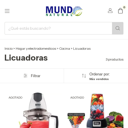
0
Inicio
>
Hogar y electrodomesticos
>
Cocina
>
Licuadoras
Licuadoras
3 productos
Ordenar por:
Filtrar
Más vendidos
AGOTADO
AGOTADO