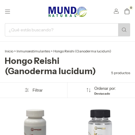
0
Inicio
>
Inmunoestimulantes
>
Hongo Reishi (Ganoderma lucidum)
Hongo Reishi
(Ganoderma lucidum)
5 productos
Ordenar por:
Filtrar
Destacado