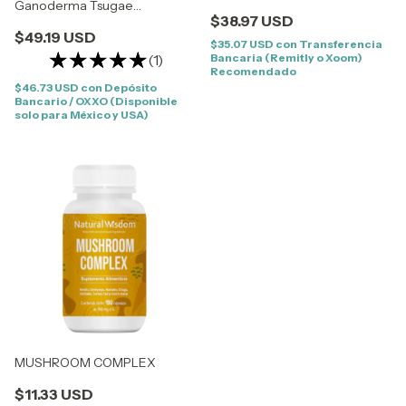
Ganoderma Tsugae
$38.97 USD
REDNATURA
$49.19 USD
$35.07 USD
con
Transferencia
(1)
Bancaria (Remitly o Xoom)
Recomendado
$46.73 USD
con
Depósito
Bancario / OXXO (Disponible
solo para México y USA)
MUSHROOM COMPLEX
$11.33 USD