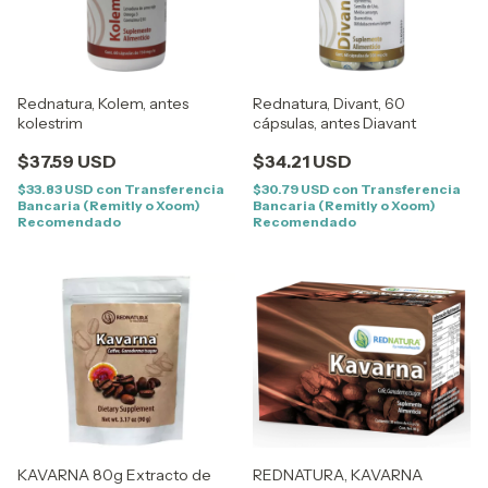
Rednatura, Kolem, antes
Rednatura, Divant, 60
kolestrim
cápsulas, antes Diavant
$37.59 USD
$34.21 USD
$33.83 USD
con
Transferencia
$30.79 USD
con
Transferencia
Bancaria (Remitly o Xoom)
Bancaria (Remitly o Xoom)
Recomendado
Recomendado
KAVARNA 80g Extracto de
REDNATURA, KAVARNA