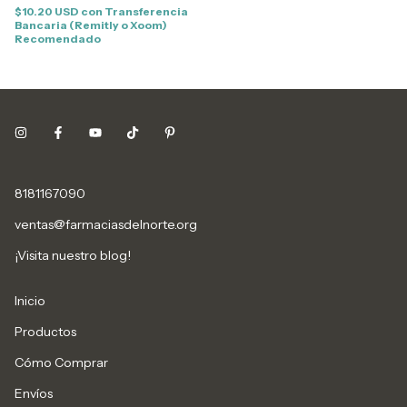
$10.20 USD
con
Transferencia
Bancaria (Remitly o Xoom)
Recomendado
8181167090
ventas@farmaciasdelnorte.org
¡Visita nuestro blog!
Inicio
Productos
Cómo Comprar
Envíos