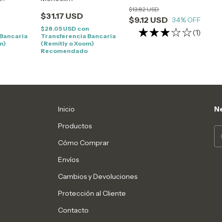
$13.82 USD
$31.17 USD
$9.12 USD
34
% OFF
$28.05 USD
con
(1)
 Bancaria
Transferencia Bancaria
m)
(Remitly o Xoom)
Recomendado
Inicio
Ne
Productos
Cómo Comprar
Envíos
Cambios y Devoluciones
Protección al Cliente
Contacto