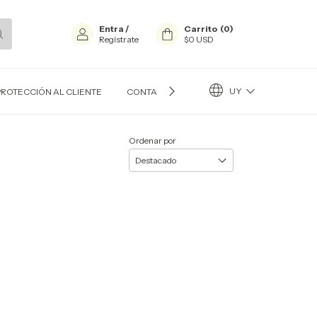
Entra
/
Carrito
(
0
)
Regístrate
$0 USD
UY
PROTECCIÓN AL CLIENTE
CONTACTO
BLOG
Ordenar por