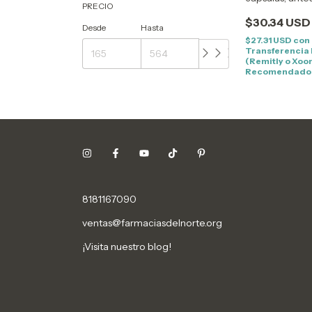
PRECIO
CALMARE
$30.34 USD
Desde
Hasta
$27.31 USD
con
Transferencia
(Remitly o Xoo
Recomendado
8181167090
ventas@farmaciasdelnorte.org
¡Visita nuestro blog!