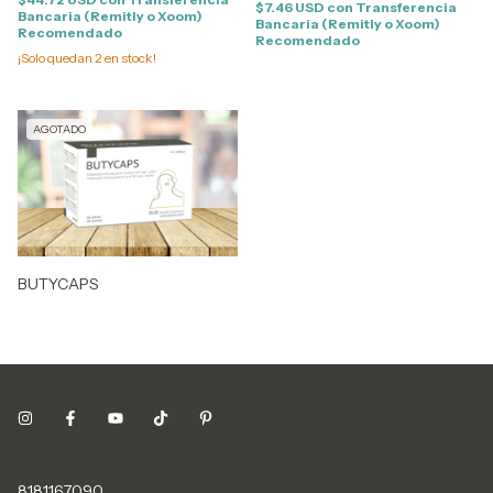
$7.46 USD
con
Transferencia
Bancaria (Remitly o Xoom)
Bancaria (Remitly o Xoom)
Recomendado
Recomendado
¡Solo quedan
2
en stock!
AGOTADO
BUTYCAPS
8181167090