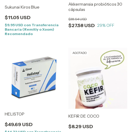
Akkermansia probióticos 30
Sukunai Kiros Blue
cápsulas
$11.05 USD
$38.64 USD
$27.58 USD
$9.95 USD
con
Transferencia
29
% OFF
Bancaria (Remitly o Xoom)
Recomendado
AGOTADO
HELISTOP
KEFIR DE COCO
$49.69 USD
$8.29 USD
$44.72 USD
con
Transferencia