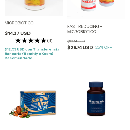
MICROBIOTICO
FAST REDUCING +
MICROBIOTICO
$14.37 USD
(3)
$38.14 USD
$28.74 USD
25
% OFF
$12.93 USD
con
Transferencia
Bancaria (Remitly o Xoom)
Recomendado