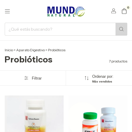
0
Inicio
>
Aparato Digestivo
>
Probióticos
Probióticos
7 productos
Ordenar por:
Filtrar
Más vendidos