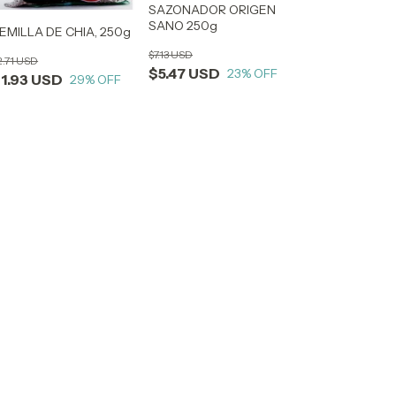
SAZONADOR ORIGEN
SANO 250g
EMILLA DE CHIA, 250g
$7.13 USD
2.71 USD
$5.47 USD
23
% OFF
1.93 USD
29
% OFF