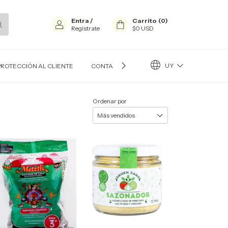
Entra
/
Carrito
(
0
)
Regístrate
$0 USD
UY
PROTECCIÓN AL CLIENTE
CONTACTO
BLOG
Ordenar por