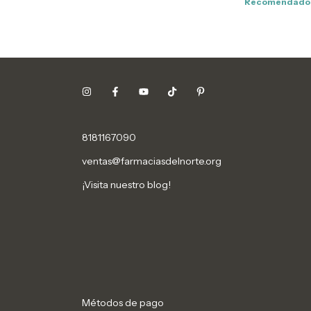
Recomendado
8181167090
ventas@farmaciasdelnorte.org
¡Visita nuestro blog!
Métodos de pago