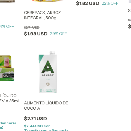
$1.82 USD
22
% OFF
S
CEREPACK, ARROZ
INTEGRAL, 500g
$
$
4
% OFF
$2.71 USD
$1.93 USD
29
% OFF
LÍQUIDO
EVIA 35ml
ALIMENTO LÍQUIDO DE
COCO A
$2.71 USD
 Bancaria
$2.44 USD
con
m)
Transferencia Bancaria