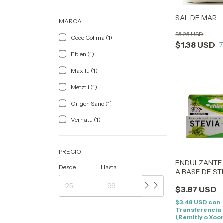
SAL DE MAR
MARCA
$5.25 USD
Coco Colima (1)
$1.38 USD
7
Ebien (1)
Maxilu (1)
Metztli (1)
Origen Sano (1)
Vernatu (1)
PRECIO
ENDULZANTE 
Desde
Hasta
A BASE DE ST
$3.87 USD
$3.48 USD
con
Transferencia
(Remitly o Xoo