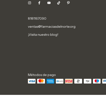
8181167090
ventas@farmaciasdelnorte.org
¡Visita nuestro blog!
Métodos de pago