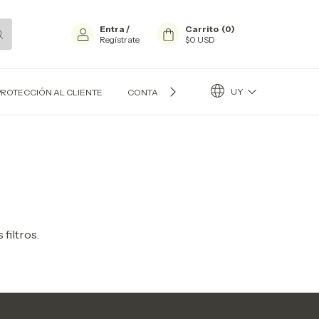
Entra
/
Carrito
(
0
)
Regístrate
$0 USD
UY
PROTECCIÓN AL CLIENTE
CONTACTO
BLOG
filtros.