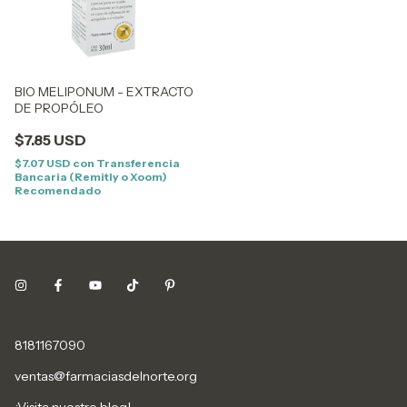
BIO MELIPONUM - EXTRACTO
DE PROPÓLEO
$7.85 USD
$7.07 USD
con
Transferencia
Bancaria (Remitly o Xoom)
Recomendado
8181167090
ventas@farmaciasdelnorte.org