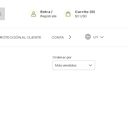
Entra
/
Carrito
(
0
)
Regístrate
$0 USD
UY
PROTECCIÓN AL CLIENTE
CONTACTO
BLOG
Ordenar por