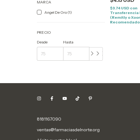
MARCA
$3.74 USD
con
Angel De Oro (1)
Transferencia
(Remitly o Xoo
Recomendado
PRECIO
Desde
Hasta
8181167090
ventas@farmaciasdelnorte.org