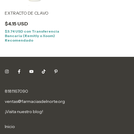
EXTRACTO DE CLAVO
$4.15 USD
$3.74 USD
con
Transferencia
Bancaria (Remitly o Xoom)
Recomendado
8181167090
ventas@farmaciasdelnorte.org
¡Visita nuestro blog!
Inicio