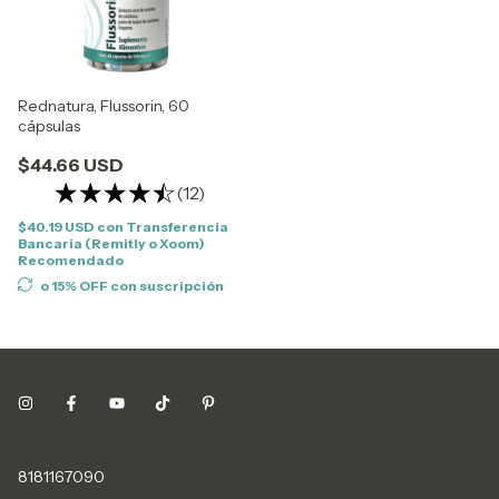
Rednatura, Flussorin, 60
cápsulas
$44.66 USD
(12)
$40.19 USD
con
Transferencia
Bancaria (Remitly o Xoom)
Recomendado
o 15% OFF
con suscripción
8181167090