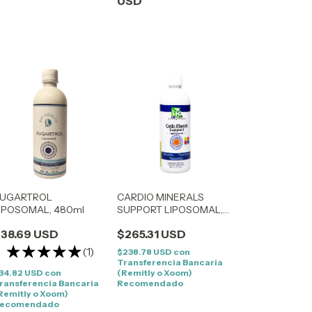
USD
UGARTROL
CARDIO MINERALS
IPOSOMAL, 480ml
SUPPORT LIPOSOMAL,
480ml
38.69 USD
$265.31 USD
(1)
$238.78 USD
con
Transferencia Bancaria
34.82 USD
con
(Remitly o Xoom)
ransferencia Bancaria
Recomendado
Remitly o Xoom)
ecomendado