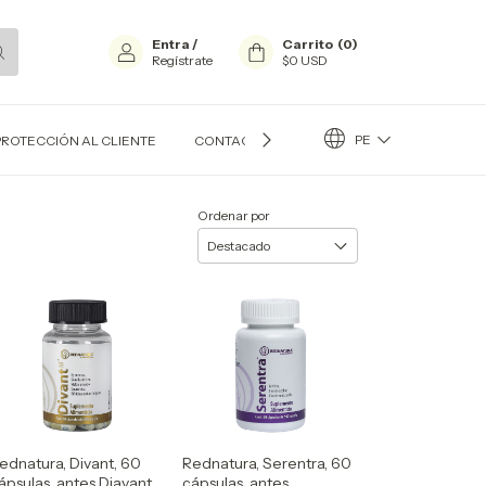
Entra
/
Carrito
(
0
)
Regístrate
$0 USD
PE
PROTECCIÓN AL CLIENTE
CONTACTO
BLOG
Ordenar por
ednatura, Divant, 60
Rednatura, Serentra, 60
ápsulas, antes Diavant
cápsulas, antes