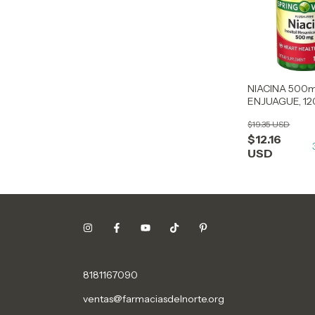
NIACINA 500m
ENJUAGUE, 12
CÁPSULAS
$19.35 USD
$12.16
USD
8181167090
ventas@farmaciasdelnorte.org