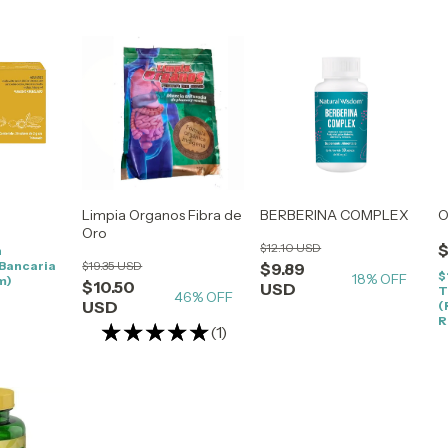
Limpia Organos Fibra de
BERBERINA COMPLEX
O
Oro
$12.10 USD
$
n
$19.35 USD
 Bancaria
$9.89
$
18
% OFF
m)
$10.50
USD
T
46
% OFF
USD
(
R
(1)