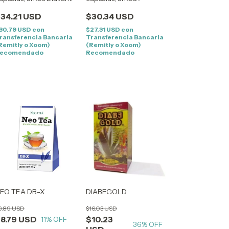
CALMARE
34.21 USD
$30.34 USD
30.79 USD
con
$27.31 USD
con
ransferencia Bancaria
Transferencia Bancaria
Remitly o Xoom)
(Remitly o Xoom)
ecomendado
Recomendado
EO TEA DB-X
DIABEGOLD
9.89 USD
$16.03 USD
8.79 USD
$10.23
11
% OFF
36
% OFF