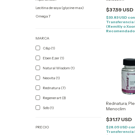
Lecitina de soya (glycine max)
$37.59 USD
Omega 7
$33.83 USD
co
Transferencia
(Remitly o Xoo
Recomendado
MARCA
C&p (1)
Eben Ezer (1)
Natural Wisdom (1)
Neovita (1)
Rednatura (7)
Regenerart (3)
Rednatura, Ple
Sdb (1)
Menoclim
$31.17 USD
PRECIO
$28.05 USD
co
Transferencia