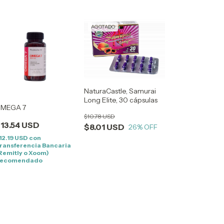
AGOTADO
NaturaCastle, Samurai
Long Elite, 30 cápsulas
MEGA 7
$10.78 USD
13.54 USD
$8.01 USD
26
% OFF
12.19 USD
con
ransferencia Bancaria
Remitly o Xoom)
ecomendado