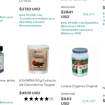
LEVIUS
Premium
$32.61 USD
$
$27.53 USD
$28.41
n
$
13
% OFF
$24.78 USD
con
USD
 Bancaria
T
Transferencia Bancaria
m)
(
(Remitly o Xoom)
$26.99 USD
con
Depósito
R
Recomendado
Bancario / OXXO
(Disponible solo para
México y USA)
nna, antes
KAVARNA 80g Extracto
de Ganoderma Tsugae
Limpia Organos Original
N
REDNATURA
$49.19 USD
$13.82 USD
$
(1)
$6.63
n
$
52
% OFF
 Bancaria
USD