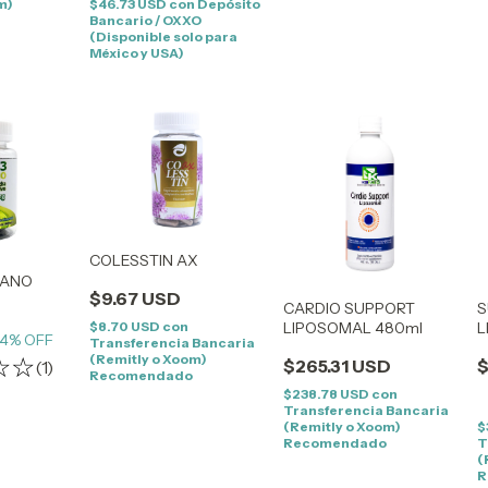
m)
$46.73 USD
con
Depósito
Bancario / OXXO
(Disponible solo para
México y USA)
COLESSTIN AX
GANO
$9.67 USD
CARDIO SUPPORT
S
$8.70 USD
con
LIPOSOMAL 480ml
L
4
% OFF
Transferencia Bancaria
(Remitly o Xoom)
$265.31 USD
$
(1)
Recomendado
$238.78 USD
con
Transferencia Bancaria
(Remitly o Xoom)
$
Recomendado
T
(
R