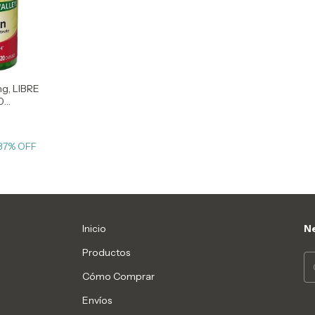
g, LIBRE
0
37
% OFF
Inicio
Ne
Productos
Cómo Comprar
Envíos