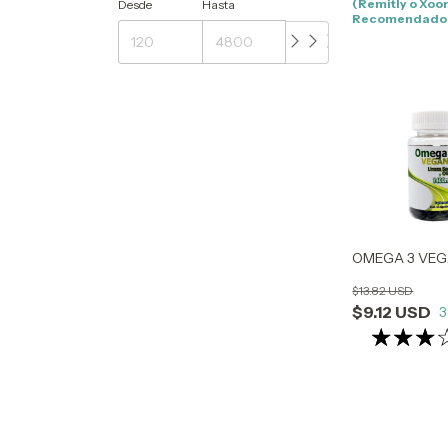
(Remitly o Xoo
Desde
Hasta
Recomendado
OMEGA 3 VE
$13.82 USD
$9.12 USD
3