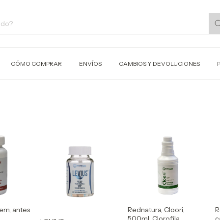
CÓMO COMPRAR
ENVÍOS
CAMBIOS Y DEVOLUCIONES
em, antes
Rednatura, Cloori,
R
500ml, Clorofila
c