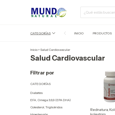
CATEGORÍAS
INICIO
PRODUCTOS
Inicio
>
Salud Cardiovascular
Salud Cardiovascular
Filtrar por
CATEGORÍAS
Diabetes
EFA, Omega 3,6,9 (EPA DHA)
Colesterol, Triglicéridos
Rednatura, Kol
kolestrim
Hipertensión