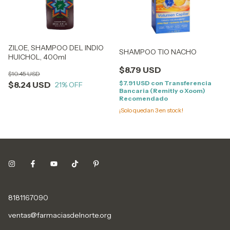
ZILOE, SHAMPOO DEL INDIO
SHAMPOO TIO NACHO
HUICHOL, 400ml
$8.79 USD
$10.45 USD
$7.91 USD
con
Transferencia
$8.24 USD
21
% OFF
Bancaria (Remitly o Xoom)
Recomendado
¡Solo quedan
3
en stock!
8181167090
ventas@farmaciasdelnorte.org