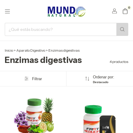
0
Inicio
>
Aparato Digestivo
>
Enzimas digestivas
Enzimas digestivas
4 productos
Ordenar por:
Filtrar
Destacado