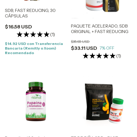
SDB, FAST REDUCING, 30
CÁPSULAS
PAQUETE ACELERADO, SDB
$16.58 USD
ORIGINAL + FAST REDUCING
(1)
$35.65 USD
$14.92 USD
con
Transferencia
$33.11 USD
7
% OFF
Bancaria (Remitly o Xoom)
Recomendado
(1)