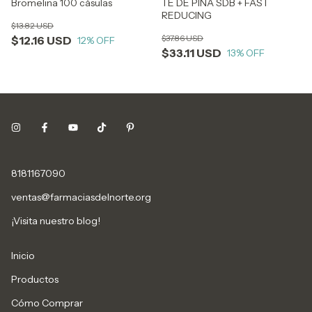
Bromelina 100 cásulas
TE DE PIÑA SDB + FAST
REDUCING
$13.82 USD
$37.86 USD
$12.16 USD
12
% OFF
$33.11 USD
13
% OFF
8181167090
ventas@farmaciasdelnorte.org
¡Visita nuestro blog!
Inicio
Productos
Cómo Comprar