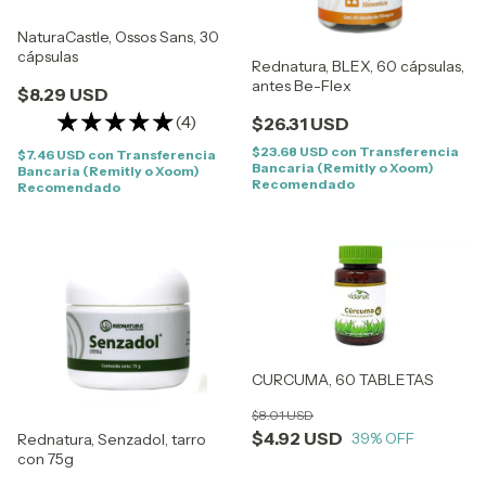
NaturaCastle, Ossos Sans, 30
cápsulas
Rednatura, BLEX, 60 cápsulas,
antes Be-Flex
$8.29 USD
(4)
$26.31 USD
$23.68 USD
con
Transferencia
$7.46 USD
con
Transferencia
Bancaria (Remitly o Xoom)
Bancaria (Remitly o Xoom)
Recomendado
Recomendado
CURCUMA, 60 TABLETAS
$8.01 USD
$4.92 USD
39
% OFF
Rednatura, Senzadol, tarro
con 75g