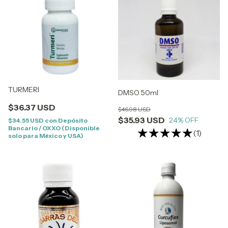
TURMERI
DMSO 50ml
$36.37 USD
$46.98 USD
$35.93 USD
24
% OFF
$34.55 USD
con
Depósito
Bancario / OXXO (Disponible
(1)
solo para México y USA)