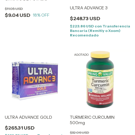
ULTRA ADVANCE 3
$11.05 USD
$9.04 USD
18
% OFF
$248.73 USD
$223.86 USD
con
Transferencia
Bancaria (Remitly o Xoom)
Recomendado
AGOTADO
ULTRA ADVANCE GOLD
TURMERIC CURCUMIN
500mg
$265.31 USD
$32.06 USD