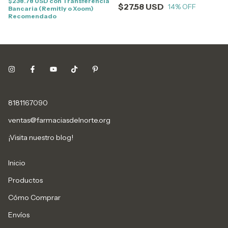
$238.78 USD
con
Transferencia
$27.58 USD
14
% OFF
Bancaria (Remitly o Xoom)
Recomendado
8181167090
ventas@farmaciasdelnorte.org
¡Visita nuestro blog!
Inicio
Productos
Cómo Comprar
Envíos