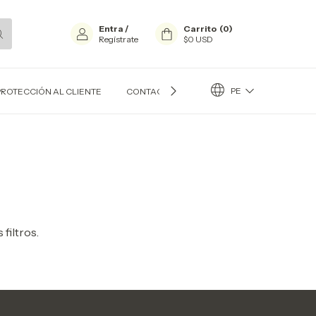
Entra
/
Carrito
(
0
)
Regístrate
$0 USD
PE
PROTECCIÓN AL CLIENTE
CONTACTO
BLOG
filtros.