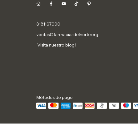
8181167090
ventas@farmaciasdelnorte.org
¡Visita nuestro blog!
Métodos de pago