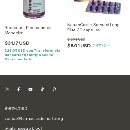
NaturaCastle, Samurai Long
Rednatura, Plenna, antes
Elite, 30 cápsulas
Menoclim
$10.78 USD
$31.17 USD
$8.01 USD
26
% OFF
$28.05 USD
con
Transferencia
Bancaria (Remitly o Xoom)
Recomendado
8181167090
ventas@farmaciasdelnorte.org
¡Visita nuestro blog!