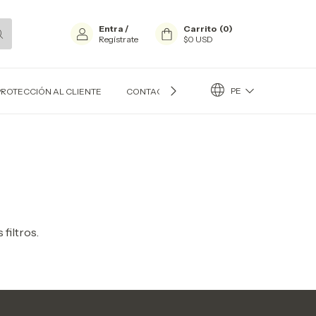
Entra
/
Carrito
(
0
)
Regístrate
$0 USD
PE
PROTECCIÓN AL CLIENTE
CONTACTO
BLOG
filtros.