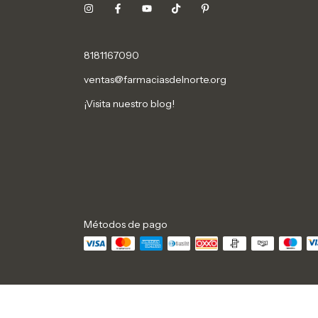
8181167090
ventas@farmaciasdelnorte.org
¡Visita nuestro blog!
Métodos de pago