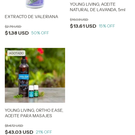
YOUNG LIVING, ACEITE
NATURAL DE LAVANDA, 5ml
EXTRACTO DE VALERIANA
$16.03 USD
$13.61 USD
15
% OFF
$2.76 USD
$1.38 USD
50
% OFF
AGOTADO
YOUNG LIVING, ORTHO EASE,
ACEITE PARA MASAJES
$54.72 USD
$43.03 USD
21
% OFF