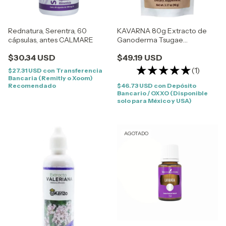
Rednatura, Serentra, 60
KAVARNA 80g Extracto de
cápsulas, antes CALMARE
Ganoderma Tsugae
REDNATURA
$30.34 USD
$49.19 USD
(1)
$27.31 USD
con
Transferencia
Bancaria (Remitly o Xoom)
Recomendado
$46.73 USD
con
Depósito
Bancario / OXXO (Disponible
solo para México y USA)
AGOTADO