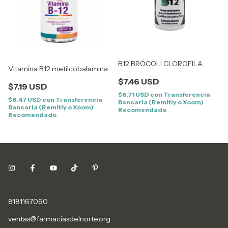
B12 BRÓCOLI CLOROFILA
Vitamina B12 metilcobalamina
$7.46 USD
$7.19 USD
$6.71 USD
con
Transferencia
$6.47 USD
con
Transferencia
Bancaria (Remitly o Xoom)
Bancaria (Remitly o Xoom)
Recomendado
Recomendado
8181167090
ventas@farmaciasdelnorte.org