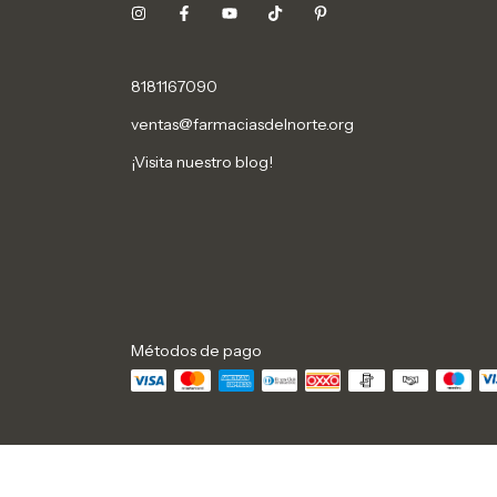
8181167090
ventas@farmaciasdelnorte.org
¡Visita nuestro blog!
Métodos de pago