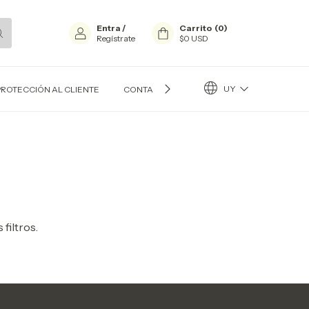
Entra
/
Carrito
(
0
)
Regístrate
$0 USD
UY
PROTECCIÓN AL CLIENTE
CONTACTO
BLOG
filtros.