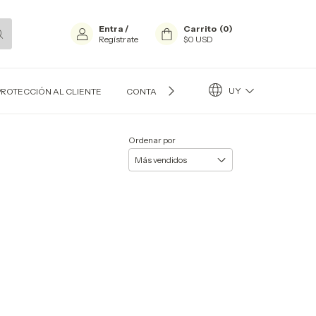
Entra
/
Carrito
(
0
)
Regístrate
$0 USD
UY
PROTECCIÓN AL CLIENTE
CONTACTO
BLOG
Ordenar por