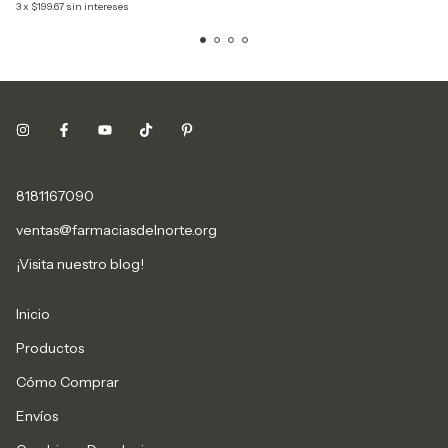
3
x
$199.67
sin intereses
8181167090
ventas@farmaciasdelnorte.org
¡Visita nuestro blog!
Inicio
Productos
Cómo Comprar
Envíos