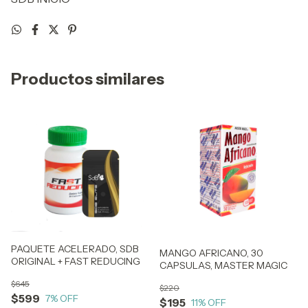
Productos similares
PAQUETE ACELERADO, SDB
MANGO AFRICANO, 30
ORIGINAL + FAST REDUCING
CAPSULAS, MASTER MAGIC
$645
$220
$599
7
% OFF
$195
11
% OFF