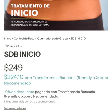
Inicio
>
Control de Peso
>
Quemadores de Grasa
>
SDB INICIO
+30 vendidos
SDB INICIO
$249
$224.10
con
Transferencia Bancaria (Remitly o Xoom)
Recomendado
10% de descuento
pagando con Transferencia Bancaria
(Remitly o Xoom) Recomendado
No acumulable con otras promociones
Ver más detalles